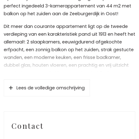
perfect ingedeeld 3-kamerappartement van 44 m2 met
balkon op het zuiden aan de Zeeburgerdijk in Oost!
Dit meer dan courante appartement ligt op de tweede
verdieping van een karakteristiek pand uit 1913 en heeft het
allemaal!: 2 slaapkamers, eeuwigdurend afgekochte
erfpacht, een zonnig balkon op het zuiden, strak gestucte
wanden, een moderne keuken, een frisse badkamer,
dubbel glas, houten vloeren, een prachtig en vrij uitzicht
over het water van de Nieuwevaart en het Zeeburgerpad,
een goede Vereniging van eigenaren en bovenal een
Lees de volledige omschrijving
geweldige ligging in Amsterdam Oost.
Indeling: Entree op de tweede verdieping, lichte en ruime
living met Frans balkon aan de voorzijde, eikenhouten
vloeren en mooi uitzicht, moderne open witte keuken met
Contact
inbouwapparatuur (vaatwasser, koelkast, recirculatiekap,
4 pits gasfornuis, combimagnetron), frisse badkamer