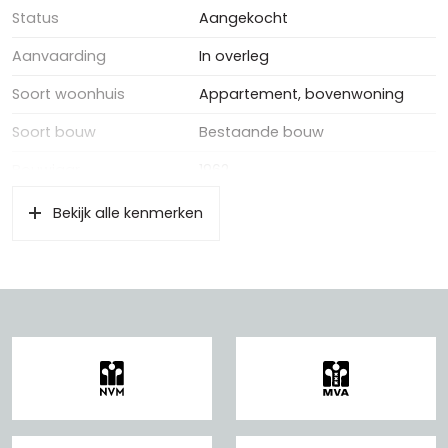
Status
Aangekocht
Aanvaarding
In overleg
Soort woonhuis
Appartement, bovenwoning
Soort bouw
Bestaande bouw
Bouwjaar
1962
Bekijk alle kenmerken
Oppervlakten en inhoud
Wonen
67 m²
Gebouwgebonden Buitenruimte
6 m²
Externe bergruimte
7 m²
Inhoud
213 m³