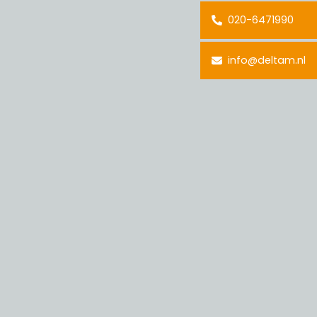
020-6471990
info@deltam.nl