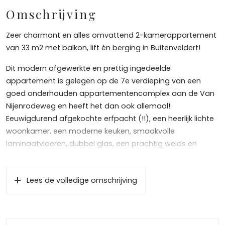
Omschrijving
Zeer charmant en alles omvattend 2-kamerappartement
van 33 m2 met balkon, lift én berging in Buitenveldert!
Dit modern afgewerkte en prettig ingedeelde
appartement is gelegen op de 7e verdieping van een
goed onderhouden appartementencomplex aan de Van
Nijenrodeweg en heeft het dan ook allemaal!:
Eeuwigdurend afgekochte erfpacht (!!), een heerlijk lichte
woonkamer, een moderne keuken, smaakvolle
laminaatvloeren, dubbel glas, een prachtig weids en
groen uitzicht, een zonnig balkon op het zuiden, een goed
formaat slaapkamer, een modern en frisse badkamer,
Lees de volledige omschrijving
een praktische berging, een lift en bovenal een
fantastische ligging nabij het Gelderlandplein én de Zuid
As in Amsterdam Buitenveldert.