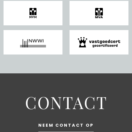
within cycling distance of Zuid Station, where you can
catch the train. By car, you’ll be on the Amsterdam Ring
Road in just a few minutes.
This flat is one of the best of its kind! A freehold leasehold
(so no more leasehold payments), a modern finish in the
kitchen, floors and bathroom (fully ready to move into),
an electric boiler, and it is also beautifully situated high up
in the building (7th floor), giving you a magnificent view!
Special features:
• The leasehold has been bought out in perpetuity;
• A very charming 2-room flat of 33 m² in a prime
CONTACT
location! Situated on the 7th floor;
• Lovely south-facing balcony with views of the greenery;
• Private, locked storage room of 4 m² on the ground
floor;
NEEM CONTACT OP
• Stylish laminate flooring throughout the flat;