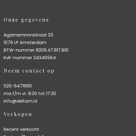
– Delivery is possible immediately;
– Year of construction 2020;
Onze gegevens
– Completely finished, apartment in more than perfect
condition;
Agamemnonstraat 25
– A good and professional Owners’ Association through
1076 LP Amsterdam
Newomij;
BTW-nummer 8209.47.817.B01
– There is a Multi-Year Maintenance Plan in place;
KvK-nummer 34346564
– Service costs € 81,- per month;
– Service costs € 26,- per month for the parking space;
Neem contact op
– Delivery date can be soon.
020-6471990
ma t/m vr: 8:30 tot 17:30
info@deltam.nl
Verkopen
Recent verkocht