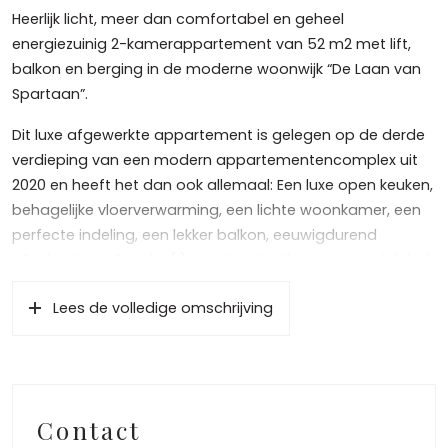
Heerlijk licht, meer dan comfortabel en geheel
energiezuinig 2-kamerappartement van 52 m2 met lift,
balkon en berging in de moderne woonwijk “De Laan van
Spartaan”.
Dit luxe afgewerkte appartement is gelegen op de derde
verdieping van een modern appartementencomplex uit
2020 en heeft het dan ook allemaal: Een luxe open keuken,
behagelijke vloerverwarming, een lichte woonkamer, een
perfecte indeling, een lekker balkon, eeuwigdurend
afgekochte erfpacht (!), een luxe badkamer, energielabel
A, visgraatparketvloeren (pvc), een lekker balkon, een
Lees de volledige omschrijving
optie om een eigen parkeerplaats te kopen (€ 32.500,-),
een grote slaapkamer, een praktische berging, een goede
VvE, en bovenal een geweldige ligging in Amsterdam
West!
Contact
Indeling: