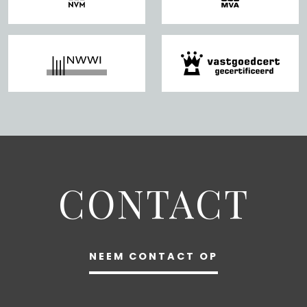
The house is also easily accessible by car due to the
good connection to the Ring A10.
In short: A very comfortable and ready-to-move-in city
apartment in a perfect location in Amsterdam. You can
get in here right away!
Specifications:
– Very luxuriously finished apartment with elevator,
balcony, storage room, top kitchen and chic bathroom;
– Leasehold has been bought off perpetually;
– Energy label A, completely energy efficient;
CONTACT
– Videophone, underfloor heating, balcony, storage room,
mechanical ventilation;
– Option to purchase a parking space in the underground
parking garage;
NEEM CONTACT OP
– Asking price parking space € 32,500,- KK;
– Living area 52 m2, other indoor 1 m2, balcony 4 m2 and
storage room 5 m2;