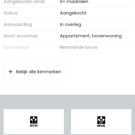
Aangeboden sinds
6+ maanden
Status
Aangekocht
Aanvaarding
In overleg
Soort woonhuis
Appartement, bovenwoning
Soort bouw
Bestaande bouw
Oppervlakten en inhoud
Bekijk alle kenmerken
Wonen
100 m²
Gebouwgebonden Buitenruimte
4 m²
Inhoud
277 m³