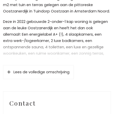
m2 met tuin en terras gelegen aan de pittoreske
Oostzanerdijk in Tuindorp Oostzaan in Amsterdam Noord.
Deze in 2022 gebouwde 2-onder-1 kap woning is gelegen
aan de leuke Oostzanerdijk en heeft het dan ook
allemaal!: Een energielabel A+ (!), 4 slaapkamers, een
extra werk-/logeerkamer, 2 luxe badkamers, een
ontspannende sauna, 4 toiletten, een luxe en gezellige
woonkeuken, een ruime woonkamer, een zonnig terras,
een heerlijke tuin, een praktische fietsenschuur, een
fantastische ligging, een subliem uitzicht, een perfecte
Lees de volledige omschrijving
indeling, veel bergruimte, behaaglijke vloerverwarming (én
koeling), zonnepanelen, een strakke en moderne
afwerking, is heerlijk licht, uiterst comfortabel en
bovendien gelegen op eigen grond! Ook zijn er zowel voor
als direct achter het huis gratis parkeermogelijkheden.
Contact
Indeling: Entree vanaf de straat aan de Oostzanerdijk,