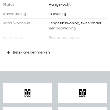
Status
Aangekocht
Aanvaarding
In overleg
Soort woonhuis
Eengezinswoning, twee onder
een kapwoning
Soort bouw
Bestaande bouw
Oppervlakten en inhoud
Bekijk alle kenmerken
Wonen
112 m²
Externe bergruimte
14 m²
Inhoud
393 m³