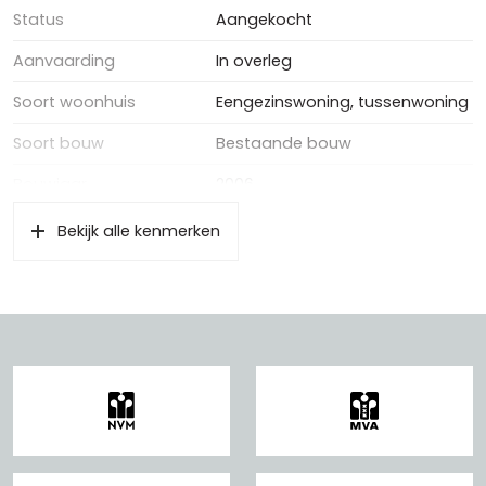
Status
Aangekocht
Aanvaarding
In overleg
Soort woonhuis
Eengezinswoning, tussenwoning
Soort bouw
Bestaande bouw
Bouwjaar
2006
Bekijk alle kenmerken
Oppervlakten en inhoud
Wonen
140 m²
Externe bergruimte
5 m²
Inhoud
486 m³