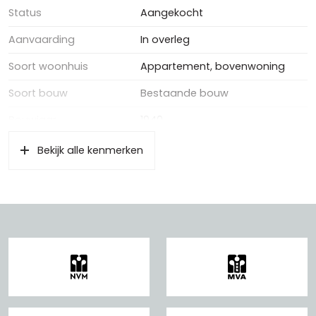
Status
Aangekocht
Aanvaarding
In overleg
Soort woonhuis
Appartement, bovenwoning
Soort bouw
Bestaande bouw
Bouwjaar
1940
Bekijk alle kenmerken
Oppervlakten en inhoud
Wonen
54 m²
Gebouwgebonden Buitenruimte
4 m²
Externe bergruimte
12 m²
Inhoud
184 m³