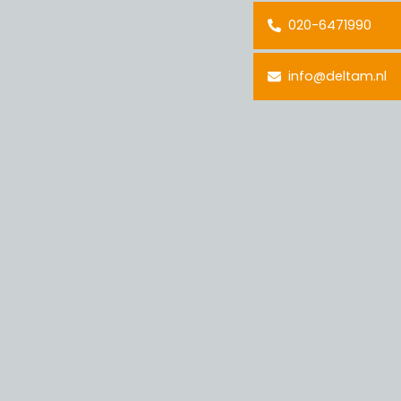
020-6471990
info@deltam.nl