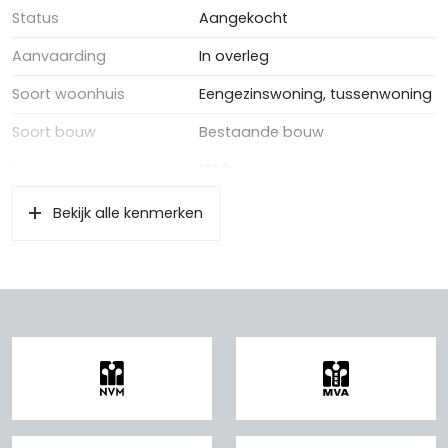
Status
Aangekocht
Aanvaarding
In overleg
Soort woonhuis
Eengezinswoning, tussenwoning
Soort bouw
Bestaande bouw
Bouwjaar
1990
Bekijk alle kenmerken
Oppervlakten en inhoud
Wonen
124 m²
Externe bergruimte
5 m²
Inhoud
426 m³