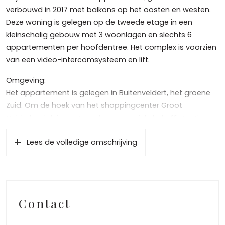
verbouwd in 2017 met balkons op het oosten en westen.
Deze woning is gelegen op de tweede etage in een
kleinschalig gebouw met 3 woonlagen en slechts 6
appartementen per hoofdentree. Het complex is voorzien
van een video-intercomsysteem en lift.
Omgeving:
Het appartement is gelegen in Buitenveldert, het groene
Zuid. Om de hoek van het shoppingcenter Groot
Gelderlandplein, met een keur aan winkels, koffietentjes en
modezaken. Tram en metro stoppen nagenoeg voor de
Lees de volledige omschrijving
deur en brengen je binnen no time naar het Amsterdamse
centrum, of naar Stadshart Amstelveen. Met de fiets ben
je binnen een paar minuten in het Amsterdamse Bos,
maar ook het Amstelpark en het Gijsbrecht van
Amstelpark zijn erg dichtbij, deze liggen op loopafstand.
Contact
Je fiets kun je veilig stallen in je eigen berging in de
onderbouw. De auto parkeer je voor de deur, met