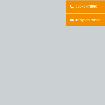
020-6471990
info@deltam.nl