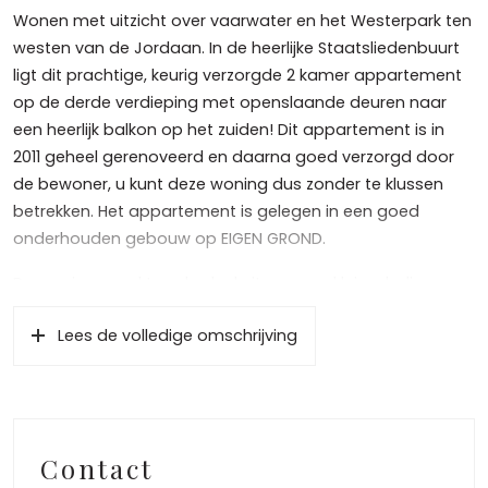
Wonen met uitzicht over vaarwater en het Westerpark ten
westen van de Jordaan. In de heerlijke Staatsliedenbuurt
ligt dit prachtige, keurig verzorgde 2 kamer appartement
op de derde verdieping met openslaande deuren naar
een heerlijk balkon op het zuiden! Dit appartement is in
2011 geheel gerenoveerd en daarna goed verzorgd door
de bewoner, u kunt deze woning dus zonder te klussen
betrekken. Het appartement is gelegen in een goed
onderhouden gebouw op EIGEN GROND.
De woning maakt onderdeel uit van een kleinschalig
appartement complex met 8 appartementen welke in 2011
Lees de volledige omschrijving
gerenoveerd zijn. In 2021 heeft de huidige eigenaar binnen
alles geschilderd, de vloer geschuurd en het
schakelmateriaal vernieuwd.
De ligging is ideaal, tegenover het Westerpark met diverse
Contact
horeca en recreatievoorzieningen. De Staatsliedenbuurt is