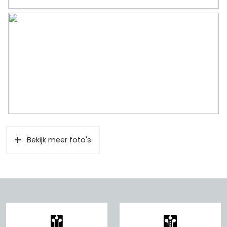
– Oak floor and plastered walls;
– Delivery in consultation.
Bekijk meer foto's