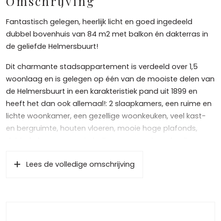
Omschrijving
Fantastisch gelegen, heerlijk licht en goed ingedeeld
dubbel bovenhuis van 84 m2 met balkon én dakterras in
de geliefde Helmersbuurt!
Dit charmante stadsappartement is verdeeld over 1,5
woonlaag en is gelegen op één van de mooiste delen van
de Helmersbuurt in een karakteristiek pand uit 1899 en
heeft het dan ook allemaal!: 2 slaapkamers, een ruime en
lichte woonkamer, een gezellige woonkeuken, veel kast-
en bergruimte, houten vloeren, mooie hoge plafonds,
dubbel glas, een zonnig balkon, een moderne badkamer,
twee toiletten, is gelegen op eigen grond, heeft een
Lees de volledige omschrijving
zonovergoten dakterras, houten vloeren, een prettige VvE
en is bovenal gelegen op één van de mooiste plekjes van
Oud West nabij de Nassaukade en het Leidseplein!
Indeling: entree van het appartement op de derde