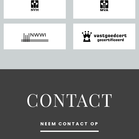
– Located on private land;
– Absolute top location in Oud West;
– Pleasant and well-arranged homeowners’ association
consisting of 3 members;
– Service costs € 130,- per month;
– There is a Multi-Year Maintenance Plan in place;
– Living area 84 m2, roof terrace 24 m2, balcony 5 m2;
– Nice light, high ceilings, double glazing;
– Energy label D;
– Delivery in consultation.
CONTACT
NEEM CONTACT OP