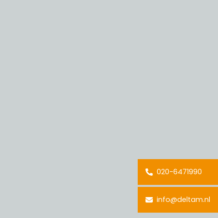
020-6471990
info@deltam.nl